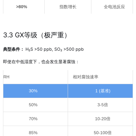
>80%
指数增长
全电池反应
3.3 GX等级（极严重）
典型条件：
H₂S >50 ppb, SO₂ >500 ppb
即使在中低湿度下，也会发生显著腐蚀：
RH
相对腐蚀速率
30%
1 (基准)
50%
3-5倍
70%
10-20倍
85%
50-100倍