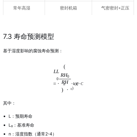
常年高湿
密封机箱
气密密封+正压
7.3 寿命预测模型
基于湿度影响的腐蚀寿命预测：
(
L
L
R
H
0
0
R
H
e
=
⋅
−
k
(
C
−
C
n
)
)
⋅
0
其中：
L：预期寿命
L₀：基准寿命
n：湿度指数（通常2-4）