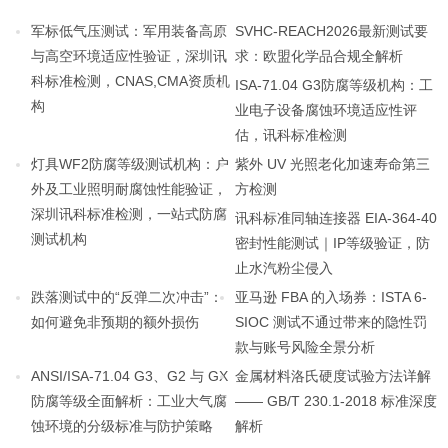
军标低气压测试：军用装备高原
SVHC-REACH2026最新测试要
与高空环境适应性验证，深圳讯
求：欧盟化学品合规全解析
科标准检测，CNAS,CMA资质机
ISA-71.04 G3防腐等级机构：工
构
业电子设备腐蚀环境适应性评
估，讯科标准检测
灯具WF2防腐等级测试机构：户
紫外 UV 光照老化加速寿命第三
外及工业照明耐腐蚀性能验证，
方检测
深圳讯科标准检测，一站式防腐
讯科标准同轴连接器 EIA-364-40
测试机构
密封性能测试｜IP等级验证，防
止水汽粉尘侵入
跌落测试中的“反弹二次冲击”：
亚马逊 FBA 的入场券：ISTA 6-
如何避免非预期的额外损伤
SIOC 测试不通过带来的隐性罚
款与账号风险全景分析
ANSI/ISA-71.04 G3、G2 与 GX
金属材料洛氏硬度试验方法详解
防腐等级全面解析：工业大气腐
—— GB/T 230.1-2018 标准深度
蚀环境的分级标准与防护策略
解析