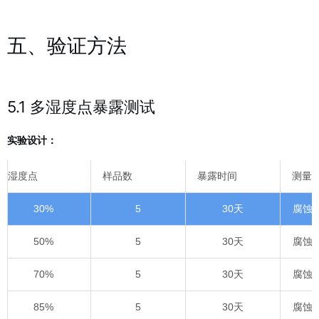
五、验证方法
5.1 多湿度点暴露测试
实验设计：
湿度点
样品数
暴露时间
测量
30%
5
30天
腐蚀
50%
5
30天
腐蚀
70%
5
30天
腐蚀
85%
5
30天
腐蚀