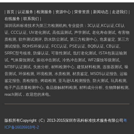
|
首页
|
认证服务
|
检测服务
|
资源中心
|
荣誉资质
|
新闻动态
|
走进我们
|
在线服务
|
联系我们
|
深圳讯科标准技术为第三方检测机构,专业提供：3C认证,KC认证,CE认
证, CCC认证, UV老化测试, 高低温测试, 声学测试, 老化寿命测试, 有害物
质检测, 软件测试测评, 防水防尘测试, 第三方检测中心, 危废鉴定, 第三方
测试报告, ROHS环保认证, FCC认证, PSE认证, BQB认证, CB认证,
SRRC型号核准, 防爆认证, 可靠性测试, 氙灯老化测试, ISTA包装运输测
试, 气体腐蚀测试, 振动冲击测试, 冷热冲击测试, WF2腐蚀等级测试,
MTBF认证测试, 失效分析, 材料检测中心, 建筑材料检测, 连接器测试, 噪
音测试, 环保检测, 环境检测, 水质检测, 材质鉴定, MSDS认证报告, 运输
鉴定报告, 质检报告, 烤箱检测, 亚马逊UL检测报告, 防火测试, 玩具检测,
电子产品质量检测中心, 食品接触材料检测, 材料成分分析, 生物降解检测,
reach测试，欢迎您的来电。
版权所有Copyright（C）2013-2015深圳市讯科标准技术服务有限公司
粤
ICP备16026918号-2