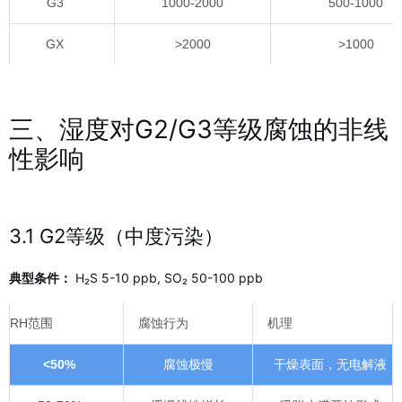
G3
1000-2000
500-1000
GX
>2000
>1000
三、湿度对G2/G3等级腐蚀的非线
性影响
3.1 G2等级（中度污染）
典型条件：
H₂S 5-10 ppb, SO₂ 50-100 ppb
RH范围
腐蚀行为
机理
<50%
腐蚀极慢
干燥表面，无电解液