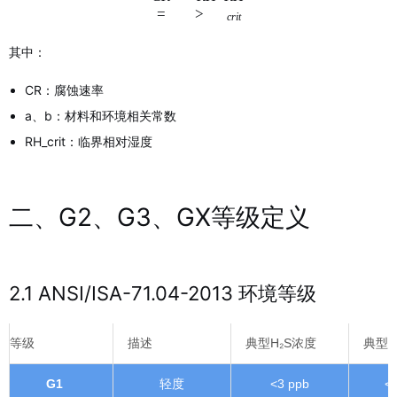
=
>
cr
i
t
其中：
CR：腐蚀速率
a、b：材料和环境相关常数
RH_crit：临界相对湿度
二、G2、G3、GX等级定义
2.1 ANSI/ISA-71.04-2013 环境等级
等级
描述
典型H₂S浓度
典型S
G1
轻度
<3 ppb
<