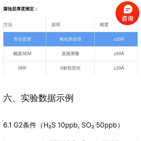
腐蚀层厚度测定：
方法
原理
精度
库仑还原
电化学还原
±10Å
截面SEM
直接测量
±50Å
XRF
X射线荧光
±20Å
六、实验数据示例
6.1 G2条件（H₂S 10ppb, SO₂ 50ppb）