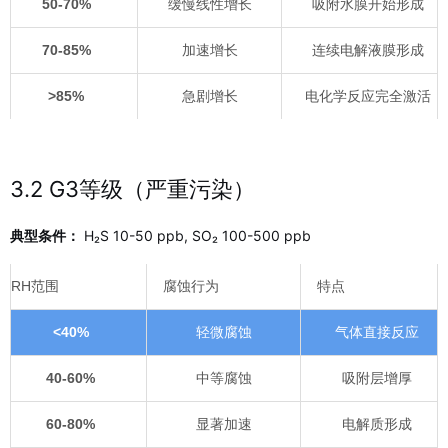
50-70%
缓慢线性增长
吸附水膜开始形成
70-85%
加速增长
连续电解液膜形成
>85%
急剧增长
电化学反应完全激活
3.2 G3等级（严重污染）
典型条件：
H₂S 10-50 ppb, SO₂ 100-500 ppb
RH范围
腐蚀行为
特点
<40%
轻微腐蚀
气体直接反应
40-60%
中等腐蚀
吸附层增厚
60-80%
显著加速
电解质形成