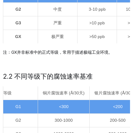
G2
中度
3-10 ppb
10-
G3
严重
>10 ppb
>1
GX
极严重
>50 ppb
>5
注：GX并非标准中的正式等级，常用于描述极端工业环境。
2.2 不同等级下的腐蚀速率基准
等级
铜片腐蚀速率 (Å/30天)
银片腐蚀速率 (Å/30
G1
<300
<200
G2
300-1000
200-500