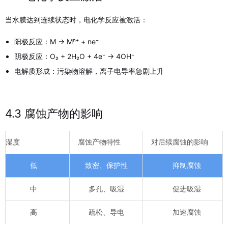
当水膜达到连续状态时，电化学反应被激活：
阳极反应：M → Mⁿ⁺ + ne⁻
阴极反应：O₂ + 2H₂O + 4e⁻ → 4OH⁻
电解质形成：污染物溶解，离子电导率急剧上升
4.3 腐蚀产物的影响
湿度
腐蚀产物特性
对后续腐蚀的影响
低
致密、保护性
抑制腐蚀
中
多孔、吸湿
促进吸湿
高
疏松、导电
加速腐蚀