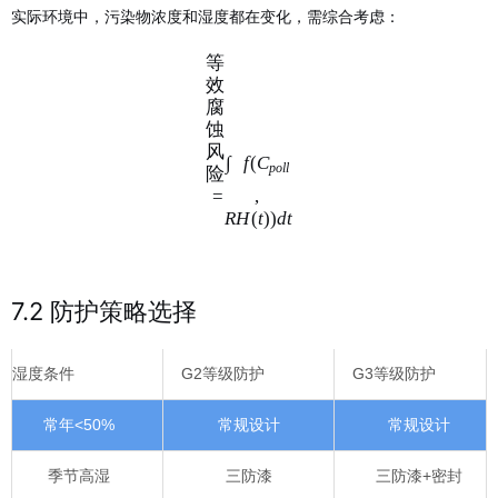
实际环境中，污染物浓度和湿度都在变化，需综合考虑：
等
效
腐
蚀
风
∫
f
(
C
p
o
ll
险
=
,
R
H
(
t
))
d
t
7.2 防护策略选择
湿度条件
G2等级防护
G3等级防护
常年<50%
常规设计
常规设计
季节高湿
三防漆
三防漆+密封