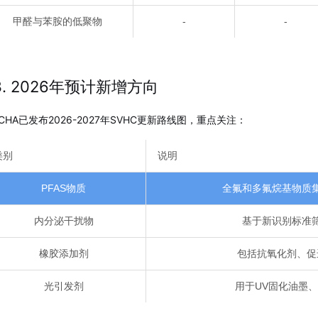
甲醛与苯胺的低聚物
-
-
3. 2026年预计新增方向
ECHA已发布2026-2027年SVHC更新路线图，重点关注：
类别
说明
PFAS物质
全氟和多氟烷基物质
内分泌干扰物
基于新识别标准
橡胶添加剂
包括抗氧化剂、促
光引发剂
用于UV固化油墨