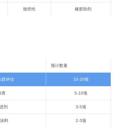
致癌性
橡胶助剂
预计数量
集群评估
10-20项
筛查
5-10项
进剂
3-5项
、涂料
2-3项