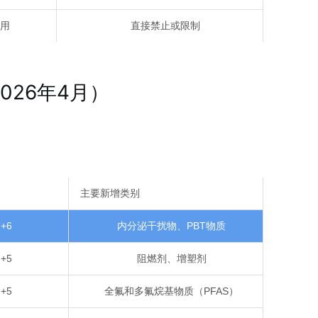
用
直接禁止或限制
026年4月）
主要新增类别
+6
内分泌干扰物、PBT物质
+5
阻燃剂、增塑剂
+5
全氟和多氟烷基物质（PFAS）