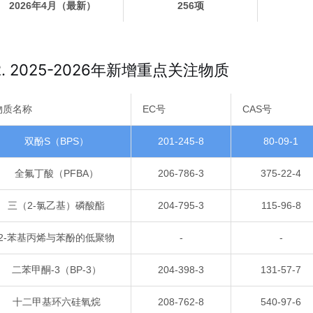
2026年4月（最新）
256项
2. 2025-2026年新增重点关注物质
物质名称
EC号
CAS号
双酚S（BPS）
201-245-8
80-09-1
全氟丁酸（PFBA）
206-786-3
375-22-4
三（2-氯乙基）磷酸酯
204-795-3
115-96-8
2-苯基丙烯与苯酚的低聚物
-
-
二苯甲酮-3（BP-3）
204-398-3
131-57-7
十二甲基环六硅氧烷
208-762-8
540-97-6