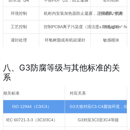
环境控制
机柜内安装加热器防止凝露，正压通风/空调
控制室、机柜
工艺控制
控制PCBA离子污染度（清洁度≤1.56μg/cm² Na
制造过程
灌封处理
环氧树脂或有机硅灌封
敏感模块
八、G3防腐等级与其他标准的关
系
相关标准
对应关系
ISO 12944（C3/C4）
G3大致对应C3-C4腐蚀环境，但IS
IEC 60721-3-3（3C3/3C4）
G3对应3C3至3C4等级