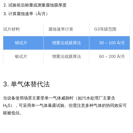
试验前后称重或测量腐蚀膜厚度
计算腐蚀速率（Å/月）
试片材料
腐蚀速率计算
G3等级范围
铜试片
增重法或膜厚法
30 – 100 Å/月
银试片
增重法或膜厚法
60 – 200 Å/月
3. 单气体替代法
当设备使用场景主要受单一气体威胁时（如污水处理厂主要含
H₂S），可采用单一气体暴露试验。但需注意多种气体的协同效应可
能被低估。