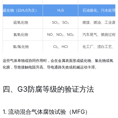
硫化物（以H₂S为主）
H₂S
石油炼化、污水处理
硫氧化物
SO₂、SO₃
燃煤、燃油、工业废
氮氧化物
NO、NO₂、NOₓ
汽车尾气、燃烧过程
氯/氯化物
Cl₂、HCl
化工厂、漂白工艺、
这些气体单独或协同作用时，会在金属表面形成硫化物、氯化物或氧
化膜，导致接触电阻升高、导电通路失效或机械运动卡滞。
四、G3防腐等级的验证方法
1. 流动混合气体腐蚀试验（MFG）