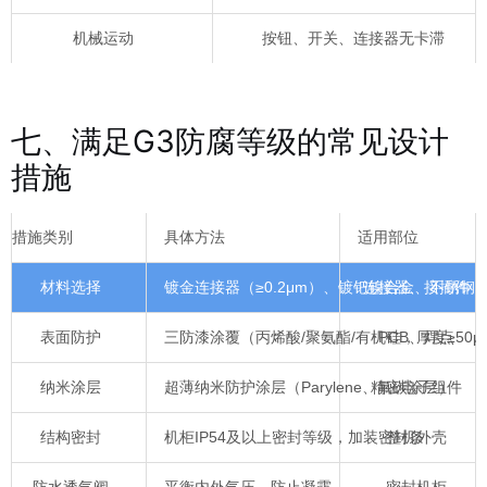
机械运动
按钮、开关、连接器无卡滞
七、满足G3防腐等级的常见设计
措施
措施类别
具体方法
适用部位
材料选择
镀金连接器（≥0.2μm）、镀钯镍合金、不锈钢
连接器、接插件
表面防护
三防漆涂覆（丙烯酸/聚氨酯/有机硅，厚度≥50μ
PCB、焊点
纳米涂层
超薄纳米防护涂层（Parylene、氟碳涂层）
精密电子组件
结构密封
机柜IP54及以上密封等级，加装密封条
整机外壳
防水透气阀
平衡内外气压，防止凝露
密封机柜