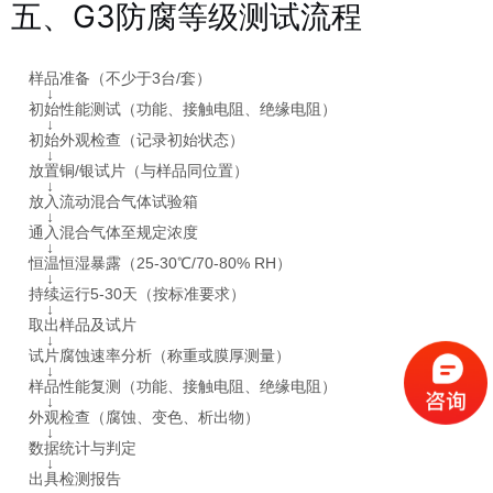
五、G3防腐等级测试流程
样品准备（不少于3台/套）

    ↓

初始性能测试（功能、接触电阻、绝缘电阻）

    ↓

初始外观检查（记录初始状态）

    ↓

放置铜/银试片（与样品同位置）

    ↓

放入流动混合气体试验箱

    ↓

通入混合气体至规定浓度

    ↓

恒温恒湿暴露（25-30℃/70-80% RH）

    ↓

持续运行5-30天（按标准要求）

    ↓

取出样品及试片

    ↓

试片腐蚀速率分析（称重或膜厚测量）

    ↓

样品性能复测（功能、接触电阻、绝缘电阻）

    ↓

外观检查（腐蚀、变色、析出物）

    ↓

数据统计与判定

    ↓

出具检测报告