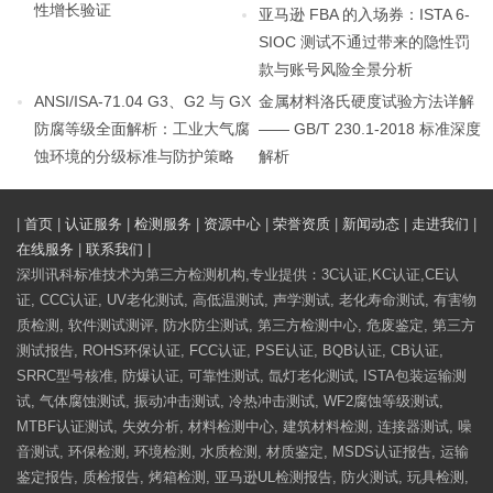
性增长验证
亚马逊 FBA 的入场券：ISTA 6-
SIOC 测试不通过带来的隐性罚
款与账号风险全景分析
ANSI/ISA-71.04 G3、G2 与 GX
金属材料洛氏硬度试验方法详解
防腐等级全面解析：工业大气腐
—— GB/T 230.1-2018 标准深度
蚀环境的分级标准与防护策略
解析
|
首页
|
认证服务
|
检测服务
|
资源中心
|
荣誉资质
|
新闻动态
|
走进我们
|
在线服务
|
联系我们
|
深圳讯科标准技术为第三方检测机构,专业提供：3C认证,KC认证,CE认
证, CCC认证, UV老化测试, 高低温测试, 声学测试, 老化寿命测试, 有害物
质检测, 软件测试测评, 防水防尘测试, 第三方检测中心, 危废鉴定, 第三方
测试报告, ROHS环保认证, FCC认证, PSE认证, BQB认证, CB认证,
SRRC型号核准, 防爆认证, 可靠性测试, 氙灯老化测试, ISTA包装运输测
试, 气体腐蚀测试, 振动冲击测试, 冷热冲击测试, WF2腐蚀等级测试,
MTBF认证测试, 失效分析, 材料检测中心, 建筑材料检测, 连接器测试, 噪
音测试, 环保检测, 环境检测, 水质检测, 材质鉴定, MSDS认证报告, 运输
鉴定报告, 质检报告, 烤箱检测, 亚马逊UL检测报告, 防火测试, 玩具检测,