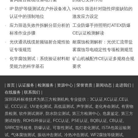
IP 防护等级测试在户外设备准入
HASS 筛选针对隐性焊接缺陷的
认证中的强制地位
激发应力设定
应力筛选失效件拆解分层分析的
工业防爆手持照明灯ATEX防爆
标准作业步骤
CE认证检测解读
光伏通讯线缆射频辐射合规性验
耐腐蚀检测解析：光伏汇流带盐
证专项规范
雾腐蚀导电稳定性专项检测规范
化学腐蚀测试：系统验证材料耐
矿山机械配件CE认证多规格合规
受能力的科学基石
要求
|
首页
|
认证服务
|
检测服务
|
资源中心
|
荣誉资质
|
新闻动态
|
走进我们
|
在线服务
|
联系我们
|
深圳讯科标准技术为第三方检测机构,专业提供：3C认证,KC认证,CE认
证, CCC认证, UV老化测试, 高低温测试, 声学测试, 老化寿命测试, 有害物
质检测, 软件测试测评, 防水防尘测试, 第三方检测中心, 危废鉴定, 第三方
测试报告, ROHS环保认证, FCC认证, PSE认证, BQB认证, CB认证,
SRRC型号核准, 防爆认证, 可靠性测试, 氙灯老化测试, ISTA包装运输测
试, 气体腐蚀测试, 振动冲击测试, 冷热冲击测试, WF2腐蚀等级测试,