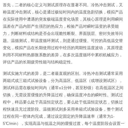
首先，二者的核心定义与测试原理存在显著不同。冷热冲击测试，又
称温度冲击测试，核心是通过极短时间内的温度急剧切换，模拟产品
在实际使用中遭遇的突发极端温度变化场景，其核心原理是利用瞬间
温差在产品内部产生强烈的热应力，检验产品对瞬时温变的承受能
力，判断材料或结构是否会出现脆性断裂、界面脱层、密封失效等问
题。温循测试，即温度循环测试，則是通过缓慢、可控的高低温交替
变化，模拟产品在长期使用过程中经历的周期性温度波动，其原理是
利用不同材料热膨胀系数的差异，在多次温度循环中累积机械应力，
评估产品的长期疲劳性能与结构稳定性。
测试实施方式的差异，是二者最直观的区别。冷热冲击测试通常采用
两箱式或三箱式试验设备，分为高温区、低温区（或增设测试区），
测试样品需在极短时间内（通常≤1分钟，甚至秒级）在高低温区之间
切换，无需设置缓慢的升降温过程，确保温度冲击的瞬时性。测试过
程中，样品要么处于高温恒定状态，要么处于低温恒定状态，切换过
程快速且无过渡阶段。温循测试则多采用单箱式试验设备，整个测试
过程在同一腔体内完成，通过设定固定的升降温速率（通常为1-
5℃/min），实现高温与低温之间的缓慢过渡，每个温度阶段会设置一