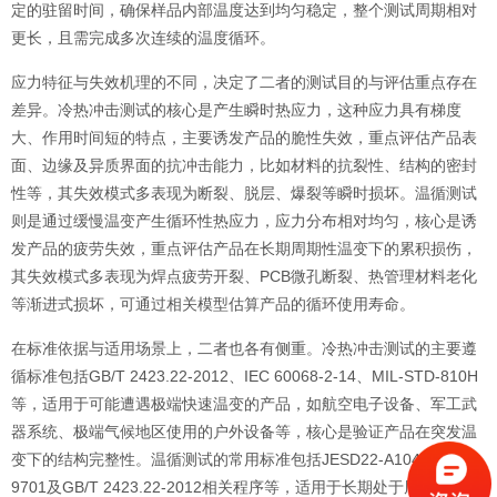
定的驻留时间，确保样品内部温度达到均匀稳定，整个测试周期相对
更长，且需完成多次连续的温度循环。
应力特征与失效机理的不同，决定了二者的测试目的与评估重点存在
差异。冷热冲击测试的核心是产生瞬时热应力，这种应力具有梯度
大、作用时间短的特点，主要诱发产品的脆性失效，重点评估产品表
面、边缘及异质界面的抗冲击能力，比如材料的抗裂性、结构的密封
性等，其失效模式多表现为断裂、脱层、爆裂等瞬时损坏。温循测试
则是通过缓慢温变产生循环性热应力，应力分布相对均匀，核心是诱
发产品的疲劳失效，重点评估产品在长期周期性温变下的累积损伤，
其失效模式多表现为焊点疲劳开裂、PCB微孔断裂、热管理材料老化
等渐进式损坏，可通过相关模型估算产品的循环使用寿命。
在标准依据与适用场景上，二者也各有侧重。冷热冲击测试的主要遵
循标准包括GB/T 2423.22-2012、IEC 60068-2-14、MIL-STD-810H
等，适用于可能遭遇极端快速温变的产品，如航空电子设备、军工武
器系统、极端气候地区使用的户外设备等，核心是验证产品在突发温
变下的结构完整性。温循测试的常用标准包括JESD22-A104、IPC-
9701及GB/T 2423.22-2012相关程序等，适用于长期处于周期性温变