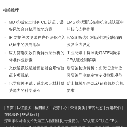
相关推荐
MD 机械安全指令 CE 认证，设
EMS 抗扰测试在整机合规认证中
备风险台账梳理落地方案
的核心支撑作用
IP 防护等级测试在户外设备准入
HASS 筛选针对隐性焊接缺陷的
认证中的强制地位
激发应力设定
应力筛选失效件拆解分层分析的
工业防爆手持照明灯ATEX防爆
标准作业步骤
CE认证检测解读
光伏通讯线缆射频辐射合规性验
耐腐蚀检测解析：光伏汇流带盐
证专项规范
雾腐蚀导电稳定性专项检测规范
化学腐蚀测试：系统验证材料耐
矿山机械配件CE认证多规格合规
受能力的科学基石
要求
|
首页
|
认证服务
|
检测服务
|
资源中心
|
荣誉资质
|
新闻动态
|
走进我们
|
在线服务
|
联系我们
|
深圳讯科标准技术为第三方检测机构,专业提供：3C认证,KC认证,CE认