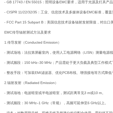
 GB 17743 / EN 55015：照明设备EMC要求，适用于光源及灯具产
- CISPR 11/22/32/35：工业、信息技术及多媒体设备EMC标准，
- FCC Part 15 Subpart B：美国信息技术设备辐射发射限值，对
EMC传导辐射测试方法及要求
.传导发射（Conducted Emission）
- 测试场地：法拉第屏蔽室内，使用人工电源网络（LISN）测量电源
- 测试频段：150 kHz–30 MHz；产品需处于更大负载及典型工作模
- 整改手段：可加装EMI滤波器、优化PCB布线、增强接地等方式降低
.辐射发射（Radiated Emission）
- 测试场地：电波暗室或半电波暗室，测试距离常见3 m或10 m。
- 测试频段：30 MHz–1 GHz（常规），高频可延伸至6 GHz以上。
- 设备：对数周期天线、双锥天线及频谱分析仪配合使用，需扫描不同