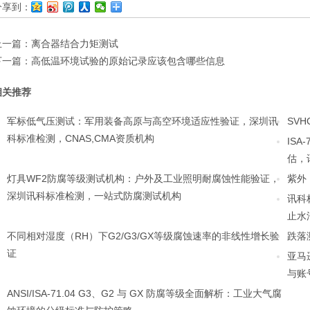
分享到：
上一篇：
离合器结合力矩测试
下一篇：
高低温环境试验的原始记录应该包含哪些信息
相关推荐
军标低气压测试：军用装备高原与高空环境适应性验证，深圳讯
SV
科标准检测，CNAS,CMA资质机构
IS
估，
灯具WF2防腐等级测试机构：户外及工业照明耐腐蚀性能验证，
紫外
深圳讯科标准检测，一站式防腐测试机构
讯科标
止水
不同相对湿度（RH）下G2/G3/GX等级腐蚀速率的非线性增长验
跌落
证
亚马逊
与账
ANSI/ISA-71.04 G3、G2 与 GX 防腐等级全面解析：工业大气腐