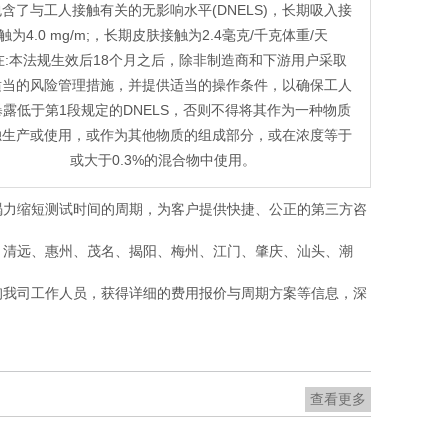
含了与工人接触有关的无影响水平(DNELS)，长期吸入接
触为4.0 mg/m;，长期皮肤接触为2.4毫克/千克体重/天
.在:本法规生效后18个月之后，除非制造商和下游用户采取
适当的风险管理措施，并提供适当的操作条件，以确保工人
暴露低于第1段规定的DNELS，否则不得将其作为一种物质
独生产或使用，或作为其他物质的组成部分，或在浓度等于
或大于0.3%的混合物中使用。
竭力缩短测试时间的周期，为客户提供快捷、公正的第三方咨
、清远、惠州、茂名、揭阳、梅州、江门、肇庆、汕头、潮
询我司工作人员，获得详细的费用报价与周期方案等信息，深
查看更多