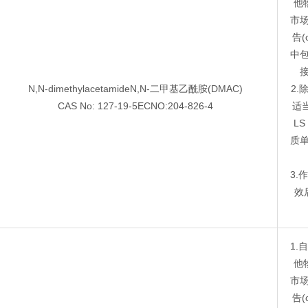
他
市
告(c
中包
接
N,N-dimethylacetamideN,N-二甲基乙酰胺(DMAC)
2
CAS No: 127-19-5ECNO:204-826-4
适
L
质
3
效
1
他
市
告(c