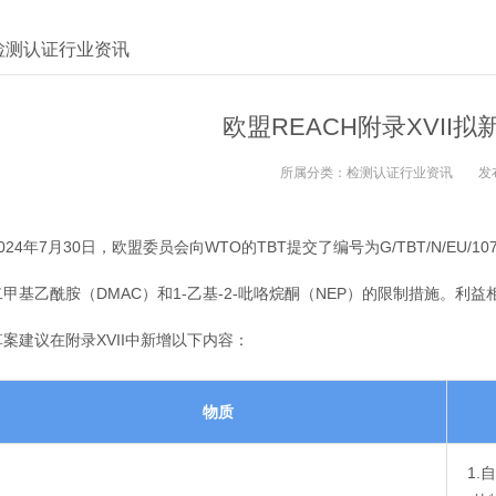
检测认证行业资讯
欧盟REACH附录XVII
所属分类：
检测认证行业资讯
发
024年7月30日，欧盟委员会向WTO的TBT提交了编号为G/TBT/N/EU/1
二甲基乙酰胺（DMAC）和1-乙基-2-吡咯烷酮（NEP）的限制措施。利
草案建议在附录XVII中新增以下内容：
物质
1