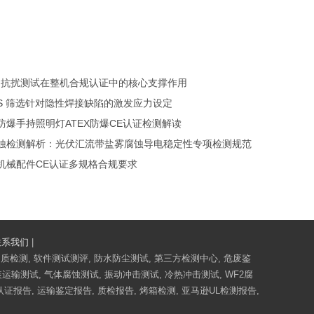
S 抗扰测试在整机合规认证中的核心支撑作用
SS 筛选针对隐性焊接缺陷的激发应力设定
防爆手持照明灯ATEX防爆CE认证检测解读
蚀检测解析：光伏汇流带盐雾腐蚀导电稳定性专项检测规范
机械配件CE认证多规格合规要求
联系我们
|
物质检测, 软件测试测评, 防水防尘测试, 第三方检测中心, 危废鉴
A包装运输测试, 气体腐蚀测试, 振动冲击测试, 冷热冲击测试, WF2腐
S认证报告, 运输鉴定报告, 质检报告, 烤箱检测, 亚马逊UL检测报告,