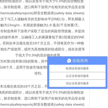
物质的组成部分，或以浓度等于或大于0.3%的混合物投放
场，除非制造商、进口商和下游用户在相关的化学品安全报
hemicalsafetyreports)和安全数据表(safety data sheets)
含了与工人接触有关的无影响水平(DNELS)，即长期吸入
触为13mg/m，长期皮肤接触为1.8 毫克/千克体重/天。
.除非制造商和下游用户采取了适当的风险管理措施，并提供
当的操作条件，以确保工人的暴露量低于第1段规定的DNE
S，否则在本法规生效后18个月之后，不得将其作为一种物
单独生产或使用，或作为其他物质的组成部分，或在浓度等
于或大于0.3%的混合物中使用。
在线咨询
.作为对第1段和第2段的豁免，其中规定的义务将从本法规生
后48个月，适用于投放市场使用或用作人造纤维生产中的
检测业务接待服务
溶剂。
认证业务接待服务
综合业务接待服务
.自本法规生效后的18个月之后，不得作为单独的物质作为其
物质的组成部分，或以浓度等于或大于0.3%的混合物投放
场，除非制造商、进口商和下游用户在相关的化学品安全报
hemicalsafetyreports)和安全数据表(safety data sheets)