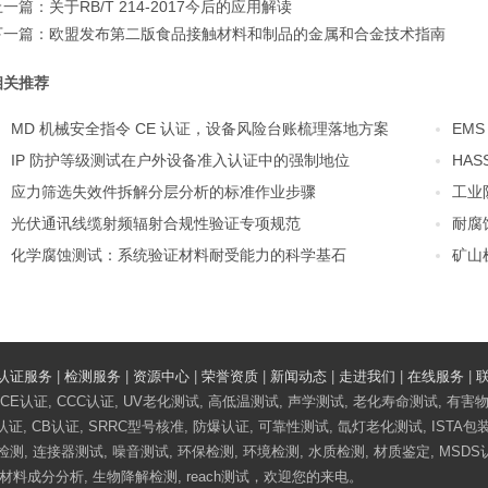
上一篇：
关于RB/T 214-2017今后的应用解读
下一篇：
欧盟发布第二版食品接触材料和制品的金属和合金技术指南
相关推荐
MD 机械安全指令 CE 认证，设备风险台账梳理落地方案
EM
IP 防护等级测试在户外设备准入认证中的强制地位
HA
应力筛选失效件拆解分层分析的标准作业步骤
工业
光伏通讯线缆射频辐射合规性验证专项规范
耐腐
化学腐蚀测试：系统验证材料耐受能力的科学基石
矿山
认证服务
|
检测服务
|
资源中心
|
荣誉资质
|
新闻动态
|
走进我们
|
在线服务
|
认证, CCC认证, UV老化测试, 高低温测试, 声学测试, 老化寿命测试, 有害
QB认证, CB认证, SRRC型号核准, 防爆认证, 可靠性测试, 氙灯老化测试, IST
测, 连接器测试, 噪音测试, 环保检测, 环境检测, 水质检测, 材质鉴定, MSD
材料成分分析, 生物降解检测, reach测试，欢迎您的来电。