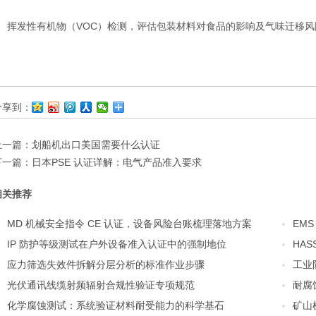
挥发性有机物（VOC）检测，评估包装材料对食品的影响及气味迁移风
分享到：
上一篇：
划船机出口美国需要什么认证
下一篇：
日本PSE 认证详解：电气产品准入要求
相关推荐
MD 机械安全指令 CE 认证，设备风险台账梳理落地方案
EM
IP 防护等级测试在户外设备准入认证中的强制地位
HA
应力筛选失效件拆解分层分析的标准作业步骤
工业
光伏通讯线缆射频辐射合规性验证专项规范
耐腐
化学腐蚀测试：系统验证材料耐受能力的科学基石
矿山