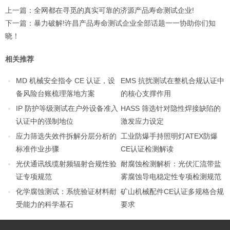
上一篇：
全网都在寻觅的真实可靠的济源产品寿命测试企业!
下一篇：
暴力破解!许昌产品寿命测试企业全部话题一一协助你们知
晓！
相关推荐
MD 机械安全指令 CE 认证，设
EMS 抗扰测试在整机合规认证中
备风险台账梳理落地方案
的核心支撑作用
IP 防护等级测试在户外设备准入
HASS 筛选针对隐性焊接缺陷的
认证中的强制地位
激发应力设定
应力筛选失效件拆解分层分析的
工业防爆手持照明灯ATEX防爆
标准作业步骤
CE认证检测解读
光伏通讯线缆射频辐射合规性验
耐腐蚀检测解析：光伏汇流带盐
证专项规范
雾腐蚀导电稳定性专项检测规范
化学腐蚀测试：系统验证材料耐
矿山机械配件CE认证多规格合规
受能力的科学基石
要求