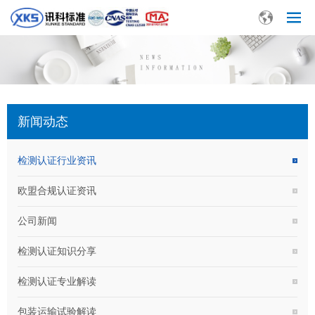
新闻动态
检测认证行业资讯
欧盟合规认证资讯
公司新闻
检测认证知识分享
检测认证专业解读
包装运输试验解读