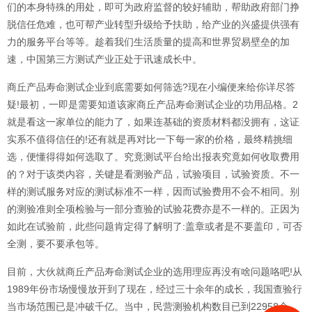
们的本身特殊的用处，即可为政府监督的较好辅助，帮助政府部门挣
脱信任危难，也可帮产业转型升级给予扶助，给产业的兴盛提供强有
力的服务平台等等。趁着我们生活质量的提高和世界贸易壁垒的加
速，中国第三方测试产业正处于讯速成长中。
商丘产品寿命测试企业到底需要如何筛选?现在小编便来给你详尽答
疑!最初，一即是需要知道该家商丘产品寿命测试企业的功用品格。2
就是看这一家单位的能力了，如果连基础的资质材料都没拥有，这证
实系不值得信任的!还有就是再对比一下每一家的价格，最终精挑细
选，便懂得得如何选取了。究竟测试平台给出报表究竟如何收取费用
的？对于该类内容，关键是看测验产品，试验项目，试验资质。不一
样的测试服务对应的测试标准不一样，因而试验费用不会不相同。别
的测验准则全项检验与一部分查验的试验花费亦是不一样的。正因为
如此在试验前，此些问题肯定得了解明了:盖章或者是不要盖印，可否
全测，要不要承包等。
目前，大伙就商丘产品寿命测试企业的选用理应再没有啥问题咯吧!从
1989年份市场慢慢放开到了现在，经过三十余年的成长，我国查验行
当市场范围已是冲破千亿。当中，民营测验机构数目已到22958个，