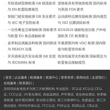
耳机线材阻燃检测 GB 线缆标准
宠物食具有害物质检测 国内标准
与 EN 欧盟阻燃规范
与美国 FDA 要求
智能门锁安规检测 GB 安全要求
运动面料抗菌性能检测 国内规范
与 IEC 电子安防标准
与 ISO 抗菌国际标准
一次性餐盒迁移物检测 国标要求
IEC62619 储能电池法规 户外电
与欧盟 EU 食品接触标准
源欧美 CE 检测要点
皮革制品偶氮染料检测 国内限值
车载塑胶内饰 VOC 检测 国内限
与 REACH 法规
值与欧盟管控标准
开关插座温升安全检测 GB 安规
纸张纸板荧光剂检测 国标限定与
与 IEC60884 标准
欧盟食品接触规范
|
首页
|
认证服务
|
检测服务
|
资源中心
|
荣誉资质
|
新闻动态
|
走进我们
|
在线服务
|
联系我们
|
深圳讯科标准技术为第三方检测机构,专业提供：3C认证,KC认证,CE认
证, CCC认证, UV老化测试, 高低温测试, 声学测试, 老化寿命测试, 有害物
质检测, 软件测试测评, 防水防尘测试, 第三方检测中心, 危废鉴定, 第三方
测试报告, ROHS环保认证, FCC认证, PSE认证, BQB认证, CB认证,