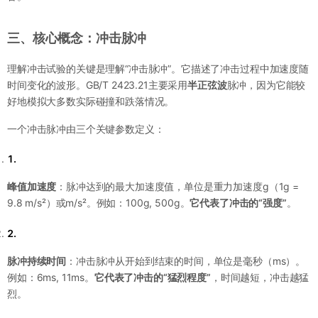
三、核心概念：冲击脉冲
理解冲击试验的关键是理解“冲击脉冲”。它描述了冲击过程中加速度随
时间变化的波形。GB/T 2423.21主要采用
半正弦波
脉冲，因为它能较
好地模拟大多数实际碰撞和跌落情况。
一个冲击脉冲由三个关键参数定义：
1.
峰值加速度
：脉冲达到的最大加速度值，单位是重力加速度g（1g =
9.8 m/s²）或m/s²。例如：100g, 500g。
它代表了冲击的“强度”
。
2.
脉冲持续时间
：冲击脉冲从开始到结束的时间，单位是毫秒（ms）。
例如：6ms, 11ms。
它代表了冲击的“猛烈程度”
，时间越短，冲击越猛
烈。