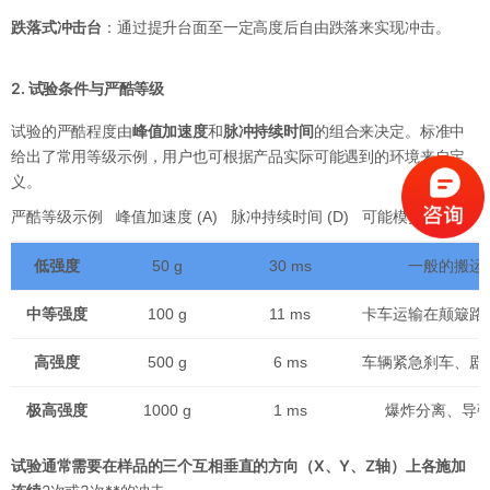
跌落式冲击台
：通过提升台面至一定高度后自由跌落来实现冲击。
2. 试验条件与严酷等级
试验的严酷程度由
峰值加速度
和
脉冲持续时间
的组合来决定。标准中
给出了常用等级示例，用户也可根据产品实际可能遇到的环境来自定
义。
严酷等级示例
峰值加速度 (A)
脉冲持续时间 (D)
可能模拟的场景
低强度
50 g
30 ms
一般的搬运
中等强度
100 g
11 ms
卡车运输在颠簸路
高强度
500 g
6 ms
车辆紧急刹车、剧
极高强度
1000 g
1 ms
爆炸分离、导
试验通常需要在样品的三个互相垂直的方向（X、Y、Z轴）上各施加