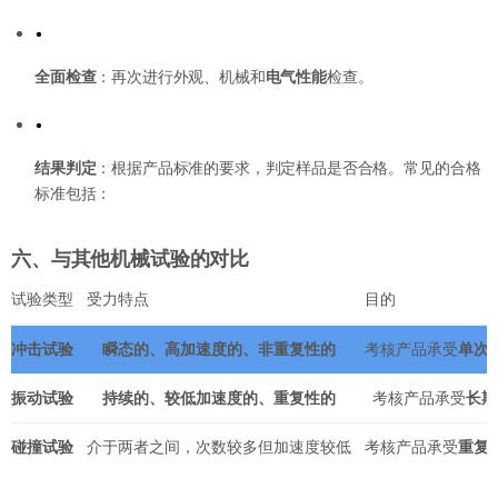
•
全面检查
：再次进行外观、机械和
电气性能
检查。
•
结果判定
：根据产品标准的要求，判定样品是否合格。常见的合格
标准包括：
六、与其他机械试验的对比
试验类型
受力特点
目的
冲击试验
瞬态的、高加速度的、非重复性的
考核产品承受
单次
振动试验
持续的、较低加速度的、重复性的
考核产品承受
长期
碰撞试验
介于两者之间，次数较多但加速度较低
考核产品承受
重复