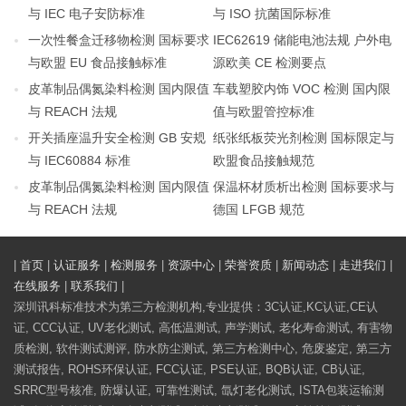
与 IEC 电子安防标准
与 ISO 抗菌国际标准
一次性餐盒迁移物检测 国标要求
IEC62619 储能电池法规 户外电
与欧盟 EU 食品接触标准
源欧美 CE 检测要点
皮革制品偶氮染料检测 国内限值
车载塑胶内饰 VOC 检测 国内限
与 REACH 法规
值与欧盟管控标准
开关插座温升安全检测 GB 安规
纸张纸板荧光剂检测 国标限定与
与 IEC60884 标准
欧盟食品接触规范
皮革制品偶氮染料检测 国内限值
保温杯材质析出检测 国标要求与
与 REACH 法规
德国 LFGB 规范
|
首页
|
认证服务
|
检测服务
|
资源中心
|
荣誉资质
|
新闻动态
|
走进我们
|
在线服务
|
联系我们
|
深圳讯科标准技术为第三方检测机构,专业提供：3C认证,KC认证,CE认
证, CCC认证, UV老化测试, 高低温测试, 声学测试, 老化寿命测试, 有害物
质检测, 软件测试测评, 防水防尘测试, 第三方检测中心, 危废鉴定, 第三方
测试报告, ROHS环保认证, FCC认证, PSE认证, BQB认证, CB认证,
SRRC型号核准, 防爆认证, 可靠性测试, 氙灯老化测试, ISTA包装运输测